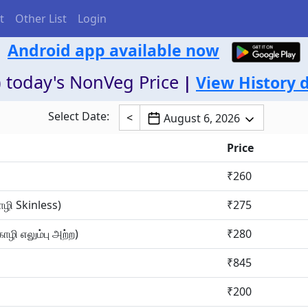
t
Other List
Login
Android app available now
 today's NonVeg Price
|
View History 
Select Date:
<
August 6, 2026
Price
₹260
ழி Skinless)
₹275
ழி எலும்பு அற்ற)
₹280
₹845
₹200