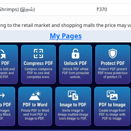
Shrimps) (இறால்)
₹370
ng to the retail market and shopping malls the price may var
My Pages