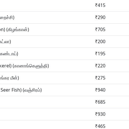
₹415
றைச்சி)
₹290
n) (கிழங்கான்)
₹705
கட்லா)
₹200
கெண்டாய்)
₹195
erel) (கானாங்கெளுத்தி)
₹220
ங்கர மீன்)
₹275
Seer Fish) (வஞ்சிரம்)
₹940
₹685
₹930
₹465