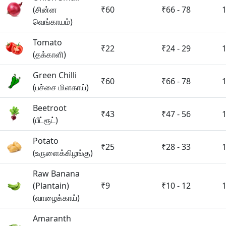
(சின்ன
₹60
₹66 - 78
வெங்காயம்)
Tomato
₹22
₹24 - 29
(தக்காளி)
Green Chilli
₹60
₹66 - 78
(பச்சை மிளகாய்)
Beetroot
₹43
₹47 - 56
(பீட்ரூட்)
Potato
₹25
₹28 - 33
(உருளைக்கிழங்கு)
Raw Banana
(Plantain)
₹9
₹10 - 12
(வாழைக்காய்)
Amaranth