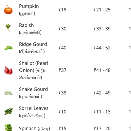
Pumpkin
₹19
₹21 - 25
(பூசணி)
Radish
₹30
₹33 - 39
(முள்ளங்கி)
Ridge Gourd
₹40
₹44 - 52
(பீர்க்கங்காய்)
Shallot (Pearl
Onion) (சிறிய
₹37
₹41 - 48
வெங்காயம்)
Snake Gourd
₹38
₹42 - 49
(புடலங்காய்)
Sorrel Leaves
₹10
₹11 - 13
(புளிச்ச கீரை)
Spinach (கீரை)
₹15
₹17 - 20