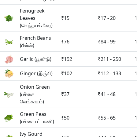
Fenugreek
Leaves
₹15
₹17 - 20
(வெந்தயக்கீரை)
French Beans
₹76
₹84 - 99
(பீன்ஸ்)
Garlic (பூண்டு)
₹192
₹211 - 250
Ginger (இஞ்சி)
₹102
₹112 - 133
Onion Green
(பச்சை
₹37
₹41 - 48
வெங்காயம்)
Green Peas
₹50
₹55 - 65
(பச்சை பட்டாணி)
Ivy Gourd