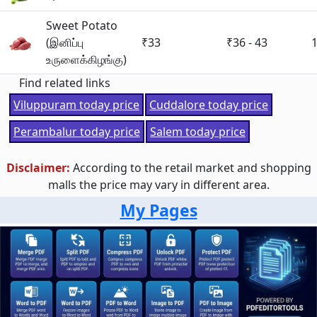
Sweet Potato
(இனிப்பு
₹33
₹36 - 43
உருளைக்கிழங்கு)
Find related links
Viluppuram today price
Cuddalore today price
Perambalur today price
Salem today price
Disclaimer:
According to the retail market and shopping
malls the price may vary in different area.
My Pages