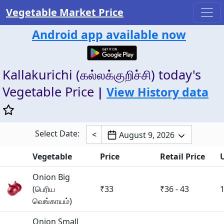
Vegetable Market Price
Android app available now
Kallakurichi (கல்லக்குறிச்சி) today's
Vegetable Price
|
View History data
Select Date:
<
August 9, 2026
Vegetable
Price
Retail Price
Onion Big
(பெரிய
₹33
₹36 - 43
வெங்காயம்)
Onion Small